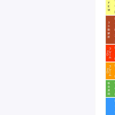
F
E
平
M
回
は
３
フ
Ｄ
動
解
立
析
立
は
フ
は
フ
板
板
金
板
展
開
チ
ベ