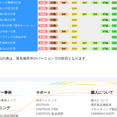
ンク機構の計算
じの張力計算
軸の応力計算
軸の動力計算
D^2計算（慣性モーメント）
はめあい公差
アリングの寿命計算
平歯車の計算
板カムの計算
上記の表は、現在発売中のバージョンでの対応となります。
ザー事例
サポート
購入について
ー事例トップ
サポートトップ
購入について
ISOTOOL
通常製品価格表
ニング
CADTOOL FEM
フローティング製
CADTOOL 板金展開
CADENAS SHOP
OOL技術用語集