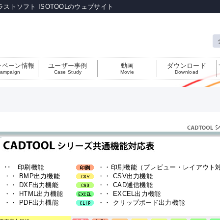
ラストソフト ISOTOOLのウェブサイト
ンペーン情報
ユーザー事例
動画
ダウンロード
ampaign
Case Study
Movie
Download
･･ 印刷機能
・・印刷機能（プレビュー・レイアウト
・・ BMP出力機能
・・ CSV出力機能
・・ DXF出力機能
・・ CAD通信機能
・・ HTML出力機能
・・ EXCEL出力機能
・・ PDF出力機能
・・ クリップボード出力機能