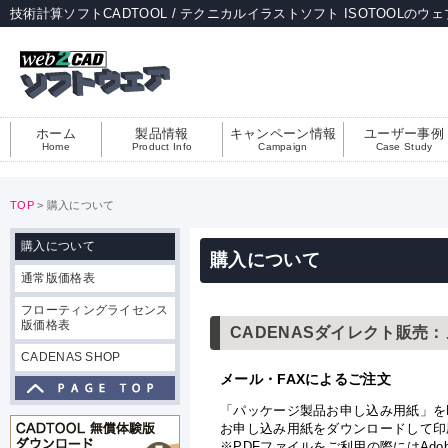
技術計算ソフトCADTOOL / テクニカルイラストソフト ISOTOOLのウ
ホーム
製品情報
キャンペーン情報
ユーザー事例
Home
Product Info
Campaign
Case Study
TOP
> 購入について
購入について
購入について
通常版価格表
フローティングライセンス
版価格表
CADENASダイレクト販売
CADENAS SHOP
メール・FAXによるご注文
「パッケージ製品お申し込み用紙」を
お申し込み用紙をダウンロードして印
※PDFファイルをご利用の際にはAdobeA