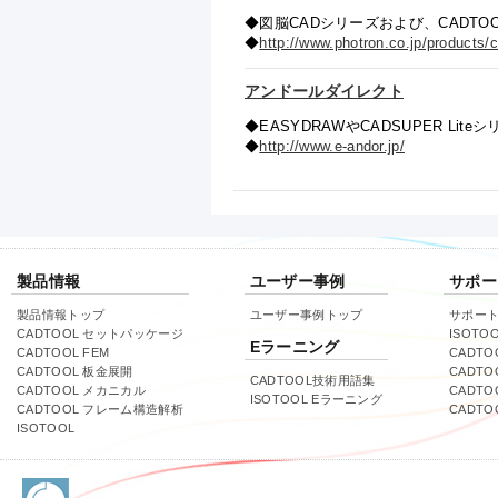
◆図脳CADシリーズおよび、CADT
◆
http://www.photron.co.jp/products/
アンドールダイレクト
◆EASYDRAWやCADSUPER L
◆
http://www.e-andor.jp/
製品情報
ユーザー事例
サポー
製品情報トップ
ユーザー事例トップ
サポー
CADTOOL セットパッケージ
ISOTO
Eラーニング
CADTOOL FEM
CADTO
CADTOOL 板金展開
CADTO
CADTOOL技術用語集
CADTOOL メカニカル
CADT
ISOTOOL Eラーニング
CADTOOL フレーム構造解析
CADT
ISOTOOL