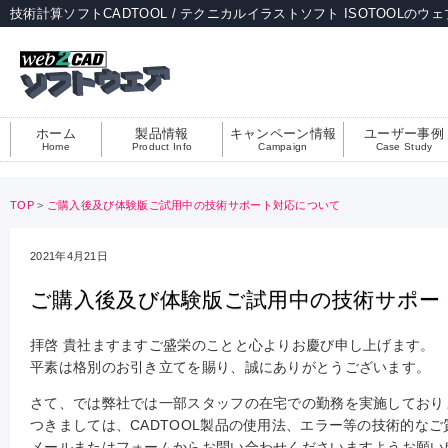
技術計算ソフトCADTOOL / テクニカルイラストソフト ISOTOOLのウ
ホーム
製品情報
キャンペーン情報
ユーザー事例
Home
Product Info
Campaign
Case Study
TOP
>
ご購入後及び体験版ご試用中の技術サポート対応について
2021年4月21日
ご購入後及び体験版ご試用中の技術サポー
拝啓 貴社ますますご盛栄のことと心よりお慶び申し上げます。
平素は格別のお引き立てを賜り、誠にありがとうございます。
さて、では弊社では一部スタッフの在宅での勤務を実施しており
つきましては、CADTOOL製品の使用法、エラー等の技術的な
メールまたはフォームからお問い合わせくださいますようお願い