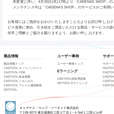
本変更に伴い、4月30日(木)17時より「CADENAS SHOP
メンテナンス中は「CADENAS SHOP」のサービスがご利
お客様にはご負担をおかけいたしますこと心よりお詫び申し上げ
ビス改善に努め、引き続きご満足いただける製品・サービスの提
何卒ご理解とご協力を賜りますよう、お願い申し上げます。
製品情報
ユーザー事例
サポー
製品情報トップ
ユーザー事例トップ
サポー
CADTOOL セットパッケージ
ISOTO
Eラーニング
CADTOOL FEM
CADTO
CADTOOL 板金展開
CADTO
CADTOOL技術用語集
CADTOOL メカニカル
CADT
ISOTOOL Eラーニング
CADTOOL フレーム構造解析
CADT
ISOTOOL
キャデナス・ウェブ・ツーキャド株式会社
〒108-0073 東京都港区三田３丁目１−４ Net 1.三田ビル4F