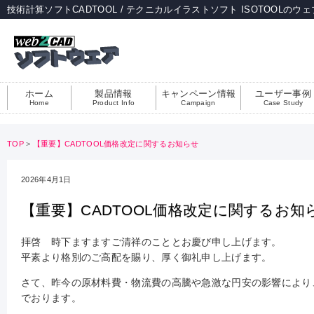
技術計算ソフトCADTOOL / テクニカルイラストソフト ISOTOOLのウ
ホーム
製品情報
キャンペーン情報
ユーザー事例
Home
Product Info
Campaign
Case Study
TOP
>
【重要】CADTOOL価格改定に関するお知らせ
2026年4月1日
【重要】CADTOOL価格改定に関するお知
拝啓 時下ますますご清祥のこととお慶び申し上げます。
平素より格別のご高配を賜り、厚く御礼申し上げます。
さて、昨今の原材料費・物流費の高騰や急激な円安の影響により
でおります。