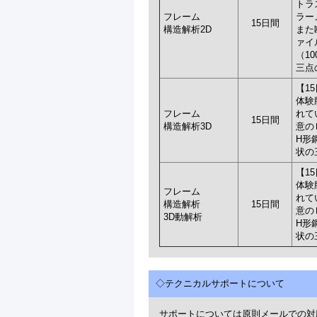
トラ
フレーム
ラー
15日間
構造解析2D
また
ァイ
（1
三点
【1
体験
フレーム
れて
15日間
構造解析3D
意の
H形
状の
【1
体験
フレーム
れて
構造解析
15日間
意の
3D動解析
H形
状の
◇テクニカルサポートについて
サポートについては原則メールでの対