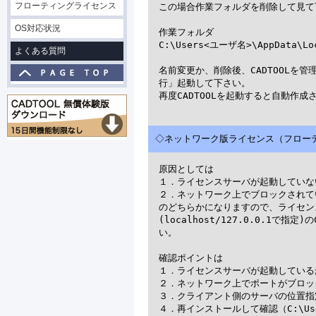
フローティングライセンス
この場合作業フォルダを削除して見て
OS対応状況
作業フォルダ

C:\Users<ユーザ名>\AppData\Loca
よくある質問
名前変更か、削除後、CADTOOLを
行」起動して下さい。

再度CADTOOLを起動すると自動作
◇ネットワーク版ライセンス（フローテ
原因としては

１．ライセンスサーバが起動していない
２．ネットワーク上でブロックされてい
のどちらかになりますので、ライセン
(localhost/127.0.0.1で
い。

確認ポイントは

１．ライセンスサーバが起動している
２．ネットワーク上でポートがブロックされ
３．クライアント側のサーバの位置指定
４．再インストールして確認（C:\Users<