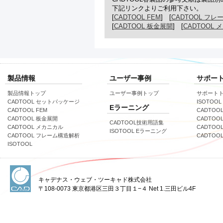
下記リンクよりご利用下さい。
[
CADTOOL FEM
] [
CADTOOL 
[
CADTOOL 板金展開
] [
CADTOOL
製品情報
ユーザー事例
サポー
製品情報トップ
ユーザー事例トップ
サポート
CADTOOL セットパッケージ
ISOTOOL
Eラーニング
CADTOOL FEM
CADTOOL
CADTOOL 板金展開
CADTOO
CADTOOL技術用語集
CADTOOL メカニカル
CADTOO
ISOTOOL Eラーニング
CADTOOL フレーム構造解析
CADTO
ISOTOOL
キャデナス・ウェブ・ツーキャド株式会社
〒108-0073 東京都港区三田３丁目１−４ Net 1.三田ビル4F