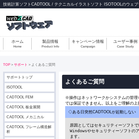
技術計算ソフトCADTOOL / テクニカルイラストソフト ISOTOOLのウェ
ホーム
製品情報
キャンペーン情報
ユーザー事例
Home
Product Info
Campaign
Case Study
TOP
>
サポート
> よくあるご質問
サポートトップ
よくあるご質問
ISOTOOL
CADTOOL FEM
※操作はネットワークかシステムの管理
では保証できません。以上をご理解の上
CADTOOL 板金展開
◇ある日突然CADTOOLが起動しない
CADTOOL メカニカル
原因としてはセキュリティーソフトで
CADTOOL フレーム構造解
Windowsやセキュリティーソフト
析
ます。
