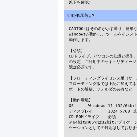
◇動作環境は？
CADTOOLはその名が示す通り、簡単
Windowsが動作し、ツールをイン
動作します。

【必須】

CDドライブ、パソコンの知識と操作、
の設定、ご利用中のセキュリティーソ
認は必須です。

【フローティングライセンス版（サー
フローティング版では上記に加えてネッ
ポートの解放、フォルダの共有など

【動作環境】

OS 	Windows 11 (32/64bit※)、Windows 10 (32/64bit※)、WindowsServer

ディスプレイ 	1024 x768 以上の解像度

CD-ROMドライブ 	必須

※64bitのOSでは32bitアプリ
ケーションとしての対応はしておりませ