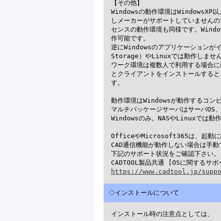
【その他】

Windowsの動作環境はWindows
しメーカーがサポートしていませんの
センスの動作環境も同様です。Wind
作可能です。

逆にWindowsのアプリケーションがイン
Storage）やLinuxでは動作しませ
ワーク環境は複数人で利用する場合に
とクライアントをインストールすると
す。

動作環境はWindowsが動作するコン
マルチパッケージサーバはサーバOS、Win
Windowsのみ。NASやLinuxでは動
OfficeやMicrosoft365は
CAD通信機能が動作しない場合は手動
下記のサポート状況をご確認下さい。

https://www.cadtool.jp/supp
◇インストールについて
インストール時の注意点としては、