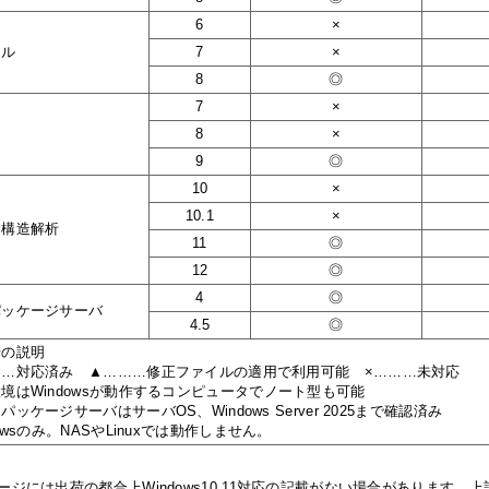
6
×
カル
7
×
8
◎
7
×
開
8
×
9
◎
10
×
10.1
×
ム構造解析
11
◎
12
◎
4
◎
パッケージサーバ
4.5
◎
号の説明
…対応済み ▲………修正ファイルの適用で利用可能 ×………未対応
はWindowsが動作するコンピュータでノート型も可能
ッケージサーバはサーバOS、Windows Server 2025まで確認済み
owsのみ。NASやLinuxでは動作しません。
ージには出荷の都合上Windows10,11対応の記載がない場合があります。