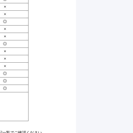
×
×
◎
×
×
◎
×
×
×
◎
◎
◎
上記一覧でご確認ください。