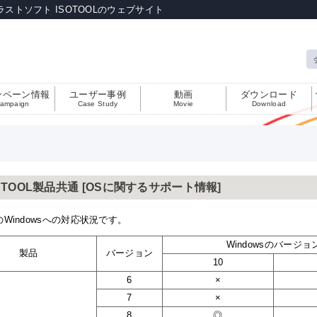
ラストソフト ISOTOOLのウェブサイト
ンペーン情報
ユーザー事例
動画
ダウンロード
ampaign
Case Study
Movie
Download
DTOOL製品共通 [OSに関するサポート情報]
のWindowsへの対応状況です。
Windowsのバージョ
製品
バージョン
10
6
×
7
×
8
◎