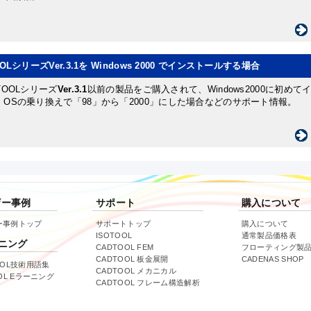
OLシリーズVer.3.1を Windows 2000 でインストールする場合
TOOLシリーズ
Ver.3.1
以前の製品をご購入されて、Windows2000に初めて
、OSの乗り換えで「98」から「2000」にした場合などのサポート情報。
ザー事例
サポート
購入について
ー事例トップ
サポートトップ
購入について
ISOTOOL
通常製品価格表
ニング
CADTOOL FEM
フローティング製
CADTOOL 板金展開
CADENAS SHOP
OOL技術用語集
CADTOOL メカニカル
OOL Eラーニング
CADTOOL フレーム構造解析