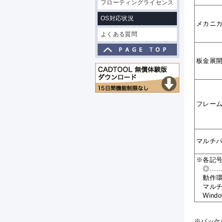
フローティングライセンス
OS対応状況
メカニ
よくある質問
板金展
フレー
マルチ
※各記
◎……
動作環境
マルチパ
Wind
※パッケ