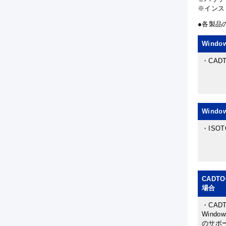
※インス
●各製品
Wind
・CAD
Wind
・ISO
CADTO
場合
・CAD
Wind
のサポ