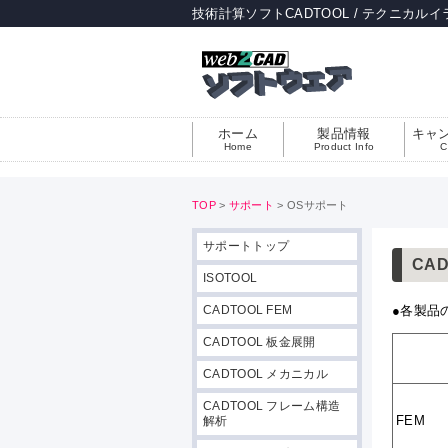
技術計算ソフトCADTOOL / テクニカルイ
ホーム
製品情報
キャ
Home
Product Info
C
TOP
>
サポート
> OSサポート
サポートトップ
CA
ISOTOOL
CADTOOL FEM
●各製品
CADTOOL 板金展開
CADTOOL メカニカル
CADTOOL フレーム構造
FEM
解析