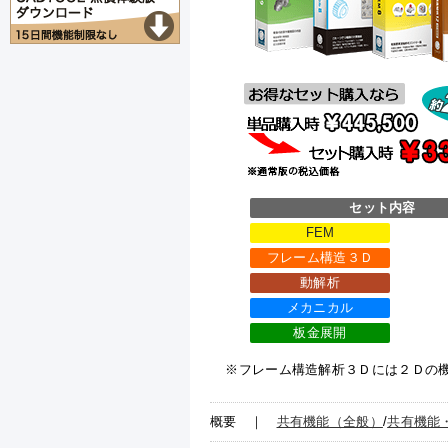
セット内容
FEM
フレーム構造３Ｄ
動解析
メカニカル
板金展開
※フレーム構造解析３Ｄには２Ｄの
概要
｜
共有機能（全般）
/
共有機能