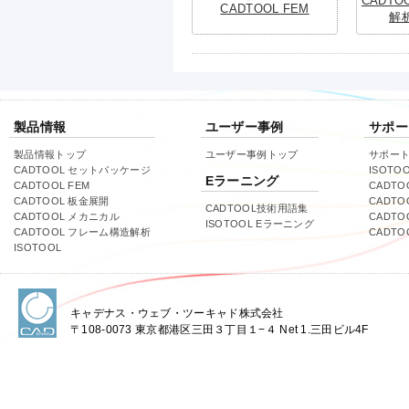
CADT
CADTOOL FEM
解
製品情報
ユーザー事例
サポー
製品情報トップ
ユーザー事例トップ
サポー
CADTOOL セットパッケージ
ISOTO
Eラーニング
CADTOOL FEM
CADTO
CADTOOL 板金展開
CADTO
CADTOOL技術用語集
CADTOOL メカニカル
CADT
ISOTOOL Eラーニング
CADTOOL フレーム構造解析
CADT
ISOTOOL
キャデナス・ウェブ・ツーキャド株式会社
〒108-0073 東京都港区三田３丁目１−４ Net 1.三田ビル4F